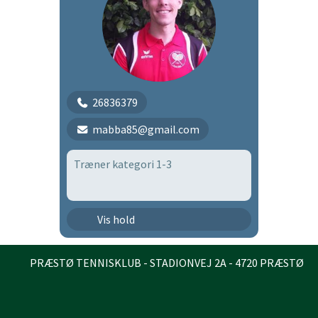
26836379
mabba85@gmail.com
Træner kategori 1-3
Junior efterår 2026
Vis hold
PRÆSTØ TENNISKLUB - STADIONVEJ 2A - 4720 PRÆSTØ