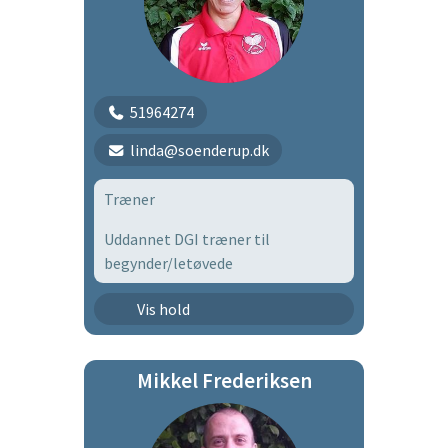
51964274
linda@soenderup.dk
Træner
Uddannet DGI træner til
begynder/letøvede
Senior efterår 2026
Vis hold
Mikkel Frederiksen