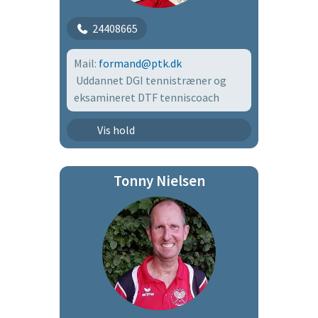
24408665
Mail:
formand@ptk.dk
Uddannet DGI tennistræner og
eksamineret DTF tenniscoach
Junior efterår 2026
Vis hold
Senior efterår 2026
Tonny Nielsen