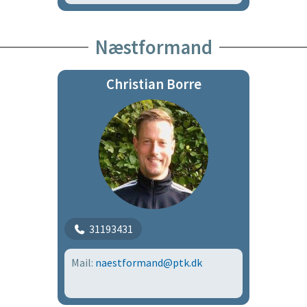
Næstformand
Christian Borre
31193431
Mail:
naestformand@ptk.dk