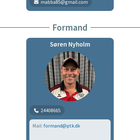
mabba85@gmail.com
Formand
Søren Nyholm
24408665
Mail:
formand@ptk.dk