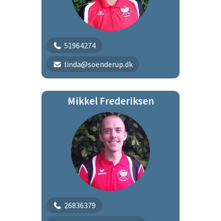
51964274
linda@soenderup.dk
Mikkel Frederiksen
26836379