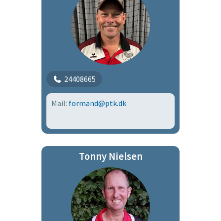
24408665
Mail:
formand@ptk.dk
Tonny Nielsen