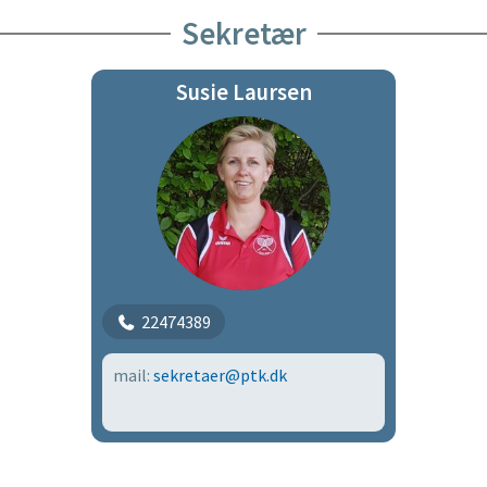
Sekretær
Susie Laursen
22474389
mail:
sekretaer@ptk.dk