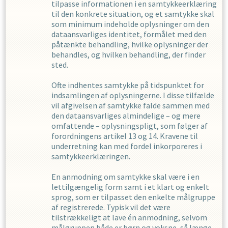
tilpasse informationen i en samtykkeerklæring
til den konkrete situation, og et samtykke skal
som minimum indeholde oplysninger om den
dataansvarliges identitet, formålet med den
påtænkte behandling, hvilke oplysninger der
behandles, og hvilken behandling, der finder
sted.
Ofte indhentes samtykke på tidspunktet for
indsamlingen af oplysningerne. I disse tilfælde
vil afgivelsen af samtykke falde sammen med
den dataansvarliges almindelige – og mere
omfattende – oplysningspligt, som følger af
forordningens artikel 13 og 14. Kravene til
underretning kan med fordel inkorporeres i
samtykkeerklæringen.
En anmodning om samtykke skal være i en
lettilgængelig form samt i et klart og enkelt
sprog, som er tilpasset den enkelte målgruppe
af registrerede. Typisk vil det være
tilstrækkeligt at lave én anmodning, selvom
målgruppen både er børn og voksne, så længe