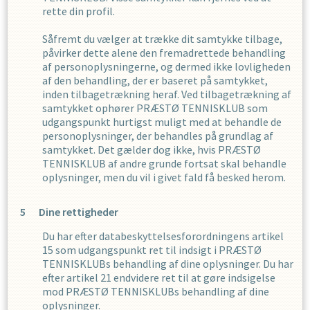
rette din profil.
Såfremt du vælger at trække dit samtykke tilbage,
påvirker dette alene den fremadrettede behandling
af personoplysningerne, og dermed ikke lovligheden
af den behandling, der er baseret på samtykket,
inden tilbagetrækning heraf. Ved tilbagetrækning af
samtykket ophører
PRÆSTØ TENNISKLUB
som
udgangspunkt hurtigst muligt med at behandle de
personoplysninger, der behandles på grundlag af
samtykket. Det gælder dog ikke, hvis
PRÆSTØ
TENNISKLUB
af andre grunde fortsat skal behandle
oplysninger, men du vil i givet fald få besked herom.
Dine rettigheder
Du har efter databeskyttelsesforordningens artikel
15 som udgangspunkt ret til indsigt i
PRÆSTØ
TENNISKLUB
s
behandling af dine oplysninger. Du har
efter artikel 21 endvidere ret til at gøre indsigelse
mod
PRÆSTØ TENNISKLUB
s
behandling af dine
oplysninger.