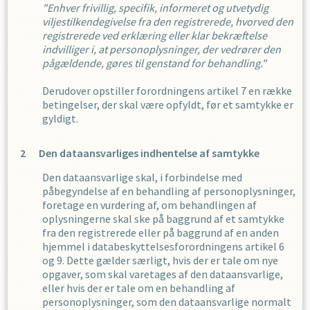
"Enhver frivillig, specifik, informeret og utvetydig
viljestilkendegivelse fra den registrerede, hvorved den
registrerede ved erklæring eller klar bekræftelse
indvilliger i, at personoplysninger, der vedrører den
pågældende, gøres til genstand for behandling."
Derudover opstiller forordningens artikel 7 en række
betingelser, der skal være opfyldt, før et samtykke er
gyldigt.
Den dataansvarliges indhentelse af samtykke
Den dataansvarlige skal, i forbindelse med
påbegyndelse af en behandling af personoplysninger,
foretage en vurdering af, om behandlingen af
oplysningerne skal ske på baggrund af et samtykke
fra den registrerede eller på baggrund af en anden
hjemmel i databeskyttelsesforordningens artikel 6
og 9. Dette gælder særligt, hvis der er tale om nye
opgaver, som skal varetages af den dataansvarlige,
eller hvis der er tale om en behandling af
personoplysninger, som den dataansvarlige normalt